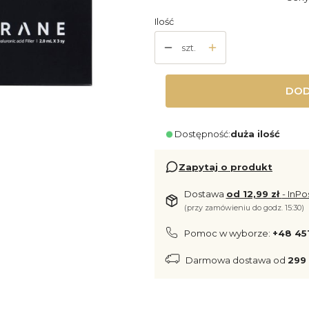
Ilość
szt.
DOD
Dostępność:
duża ilość
Zapytaj o produkt
Dostawa
od 12,99 zł
- InPo
(przy zamówieniu do godz. 15:30)
Pomoc w wyborze:
+48 45
Darmowa dostawa od
299 