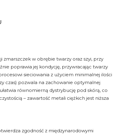
U
 zmarszczek w obrębie twarzy oraz szyi, przy
nie poprawia jej kondycję, przywracając twarzy
rocesowi sieciowania z użyciem minimalnej ilości
szy czas) pozwala na zachowanie optymalnej
ułatwia równomierną dystrybucję pod skórą, co
ystością – zawartość metali ciężkich jest niższa
potwierdza zgodność z międzynarodowymi