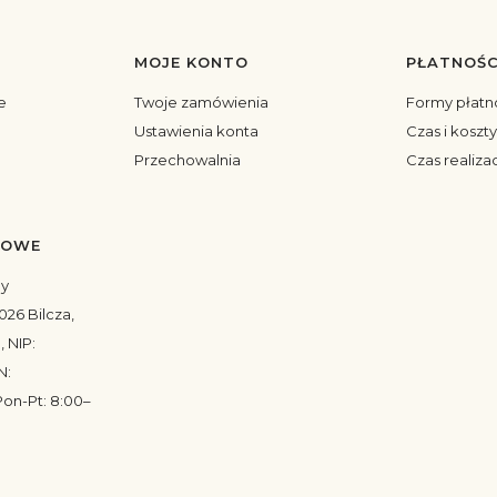
MOJE KONTO
PŁATNOŚC
topce
e
Twoje zamówienia
Formy płatn
Ustawienia konta
Czas i koszt
Przechowalnia
Czas realiza
TOWE
my
026 Bilcza,
, NIP:
N:
on-Pt: 8:00–