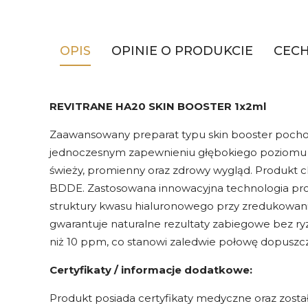
OPIS
OPINIE O PRODUKCIE
CEC
REVITRANE HA20 SKIN BOOSTER 1x2ml
Zaawansowany preparat typu skin booster pochodz
jednoczesnym zapewnieniu głębokiego poziomu naw
świeży, promienny oraz zdrowy wygląd. Produkt ch
BDDE. Zastosowana innowacyjna technologia prod
struktury kwasu hialuronowego przy zredukowaniu
gwarantuje naturalne rezultaty zabiegowe bez ryzy
niż 10 ppm, co stanowi zaledwie połowę dopuszc
Certyfikaty / informacje dodatkowe:
Produkt posiada certyfikaty medyczne oraz zost