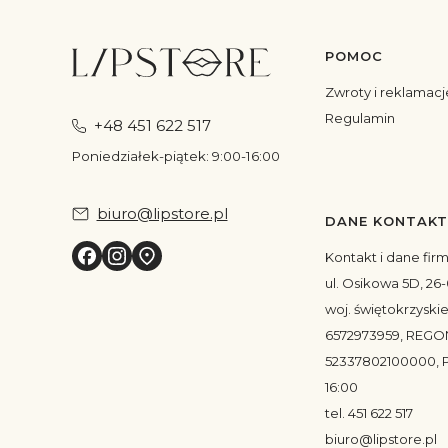
POMOC
Linki w s
Zwroty i reklamacj
Regulamin
+48 451 622 517
Poniedziałek-piątek: 9:00-16:00
biuro@lipstore.pl
DANE KONTAK
Kontakt i dane fir
ul. Osikowa 5D, 26-
woj. świętokrzyskie
6572973959, REGO
52337802100000, P
16:00
tel. 451 622 517
biuro@lipstore.pl