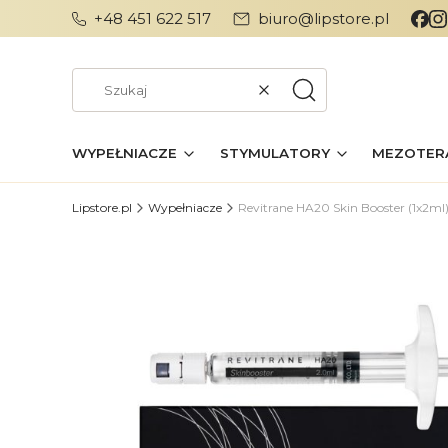
+48 451 622 517
biuro@lipstore.pl
Wyczyść
Szukaj
WYPEŁNIACZE
STYMULATORY
MEZOTER
Lipstore.pl
Wypełniacze
Revitrane HA20 Skin Booster (1x2ml