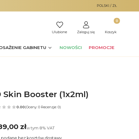
POLSKI / ZŁ
Produkty w ko
Ulubione
Zaloguj się
Koszyk
OSAŻENIE GABINETU
NOWOŚCI
PROMOCJE
 Skin Booster (1x2ml)
0.00
(Oceny: 0 Recenzje: 0)
89,00 zł
Cena
w tym 8% VAT
w tym
8%
VAT
 podane bez kosztów dostawy.