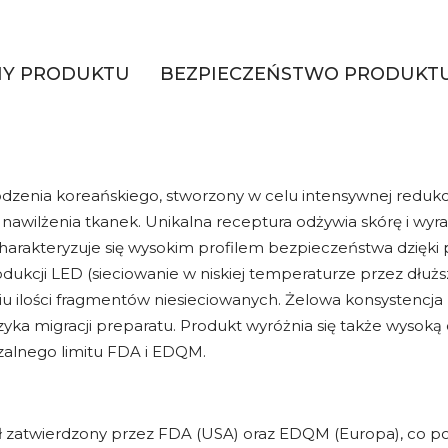
HY PRODUKTU
BEZPIECZEŃSTWO PRODUKT
enia koreańskiego, stworzony w celu intensywnej redukcji
ilżenia tkanek. Unikalna receptura odżywia skórę i wyraź
arakteryzuje się wysokim profilem bezpieczeństwa dzięki p
ukcji LED (sieciowanie w niskiej temperaturze przez dłuż
 ilości fragmentów niesieciowanych. Żelowa konsystencja 
ka migracji preparatu. Produkt wyróżnia się także wysoką cz
zalnego limitu FDA i EDQM.
ał zatwierdzony przez FDA (USA) oraz EDQM (Europa), co 