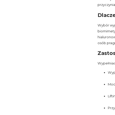
przyczyni
Dlacze
Wybór wyp
biomimetyc
hialuronow
osób prag
Zastos
Wypełniac
Wype
Mod
Lift
Przy