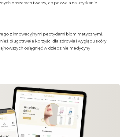
żnych obszarach twarzy, co pozwala na uzyskanie
owego z innowacyjnymi peptydami biomimetycznymi.
nież długotrwałe korzyści dla zdrowia i wyglądu skóry.
z najnowszych osiągnięć w dziedzinie medycyny