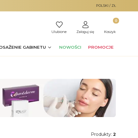
POLSKI / ZŁ
Produkty w ko
Ulubione
Zaloguj się
Koszyk
OSAŻENIE GABINETU
NOWOŚCI
PROMOCJE
Produkty:
2