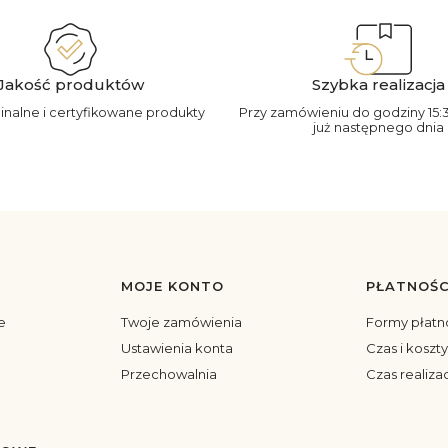
Jakość produktów
Szybka realizacja
ginalne i certyfikowane produkty
Przy zamówieniu do godziny 15:
już następnego dnia
MOJE KONTO
PŁATNOŚC
topce
e
Twoje zamówienia
Formy płatn
Ustawienia konta
Czas i koszt
Przechowalnia
Czas realiza