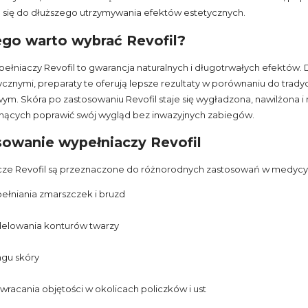
a się do dłuższego utrzymywania efektów estetycznych.
go warto wybrać Revofil?
ełniaczy Revofil to gwarancja naturalnych i długotrwałych efektów.
znymi, preparaty te oferują lepsze rezultaty w porównaniu do tradyc
ym. Skóra po zastosowaniu Revofil staje się wygładzona, nawilżona i
nących poprawić swój wygląd bez inwazyjnych zabiegów.
owanie wypełniaczy Revofil
ze Revofil są przeznaczone do różnorodnych zastosowań w medycyn
łniania zmarszczek i bruzd
elowania konturów twarzy
ingu skóry
wracania objętości w okolicach policzków i ust