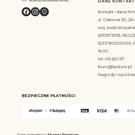
DANE KONTAK
Kontakt i dane fir
ul. Osikowa 5D, 26-
woj. świętokrzyskie
6572973959, REGO
52337802100000, P
16:00
tel. 451 622 517
biuro@lipstore.pl
Nagrody i wyróżni
BEZPIECZNE PŁATNOŚCI
Sklep internetowy
Shoper Premium