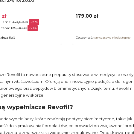
ci 24/10/2026
Cena
 zł
179,00 zł
ularna:
189,00 zł
-21%
 cena:
189,00 zł
-21%
:
duża ilość
Dostępność:
tymczasowo niedostępny
ze Revofil to nowoczesne preparaty stosowane w medycynie estetyczn
alnym właściwościom. Oferują one innowacyjne podejście do regenera
uronowego oraz peptydów biomimetycznych. Dzięki temu, Revofil nie 
egeneracyjne w skórze.
ą wypełniacze Revofil?
 seria wypełniaczy, które zawierają peptydy biomimetyczne, takie jak
ość do stymulowania fibroblastów, co prowadzi do zwiększonej produkc
lastyczna, a zmarszczki są widocznie zredukowane. Dodatkowo, pepty