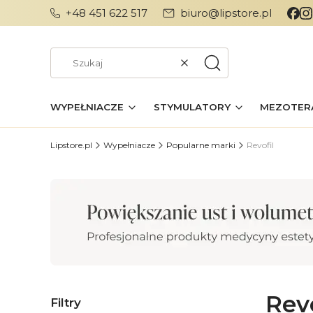
+48 451 622 517
biuro@lipstore.pl
Wyczyść
Szukaj
WYPEŁNIACZE
STYMULATORY
MEZOTER
Lipstore.pl
Wypełniacze
Popularne marki
Revofil
Revo
Filtry