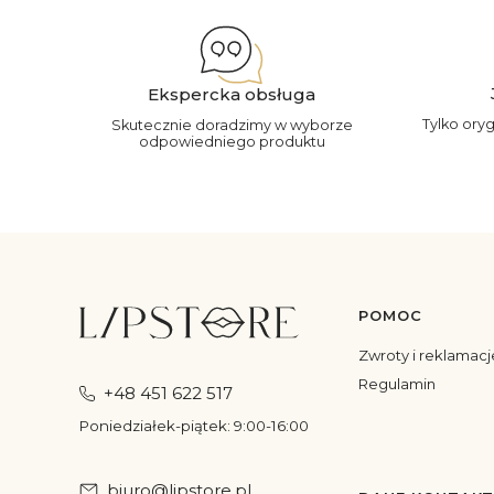
Ekspercka obsługa
Tylko ory
Skutecznie doradzimy w wyborze
odpowiedniego produktu
POMOC
Linki w s
Zwroty i reklamacj
Regulamin
+48 451 622 517
Poniedziałek-piątek: 9:00-16:00
biuro@lipstore.pl