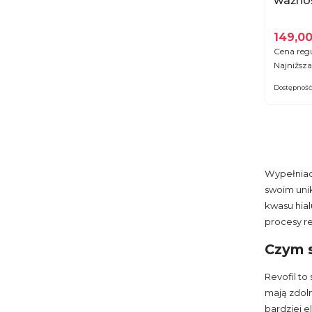
ważnoś
149,00
Cena reg
Najniższa
Dostępność
Wypełniac
swoim unik
kwasu hial
procesy r
Czym s
Revofil to
mają zdoln
bardziej e