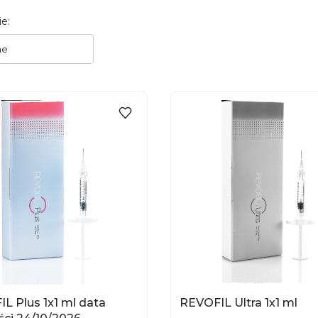
 produktów
e:
ne
DO KOSZYKA
L Plus 1x1 ml data
REVOFIL Ultra 1x1 ml