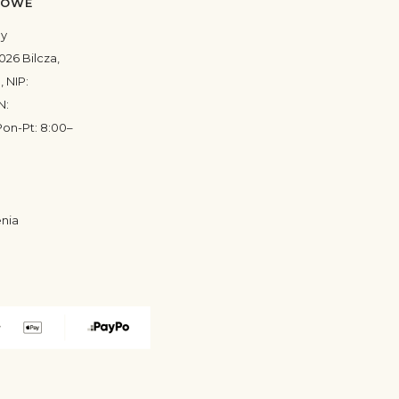
TOWE
my
026 Bilcza,
, NIP:
N:
on-Pt: 8:00–
enia