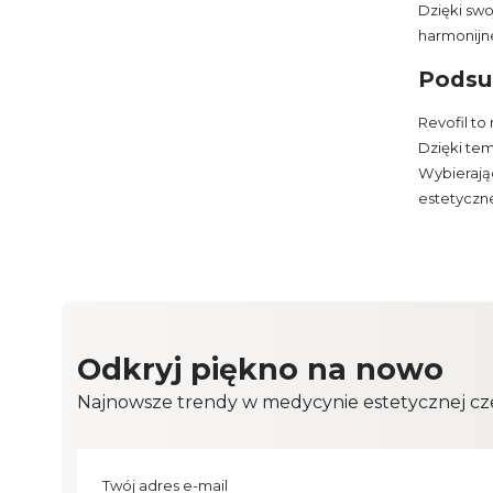
Dzięki sw
harmonijne
Podsu
Revofil t
Dzięki tem
Wybierając
estetyczne
Odkryj piękno na nowo
Najnowsze trendy w medycynie estetycznej cze
Twój adres e-mail