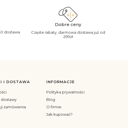
Dobre ceny
30 dostawa
Częste rabaty, darmowa dostawa już od
299zł
I I DOSTAWA
INFORMACJE
ości
Polityka prywatności
y dostawy
Blog
cji zamówienia
O firmie
Jak kupować?