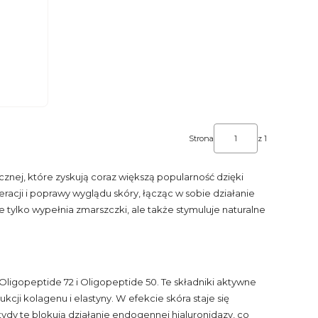
Strona
z 1
ej, które zyskują coraz większą popularność dzięki
cji i poprawy wyglądu skóry, łącząc w sobie działanie
tylko wypełnia zmarszczki, ale także stymuluje naturalne
 Oligopeptide 72 i Oligopeptide 50. Te składniki aktywne
ji kolagenu i elastyny. W efekcie skóra staje się
dy te blokują działanie endogennej hialuronidazy, co