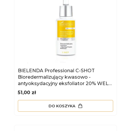
BIELENDA Professional C-SHOT
Bioredermalizujący kwasowo -
antyoksydacyjny eksfoliator 20% WELL
AGE 30 ml
Cena
51,00 zł
DO KOSZYKA