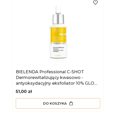
BIELENDA Professional C-SHOT
Dermorewitalizujący kwasowo -
antyoksydacyjny eksfoliator 10% GLOW
PEEL 30 ml
Cena
51,00 zł
DO KOSZYKA