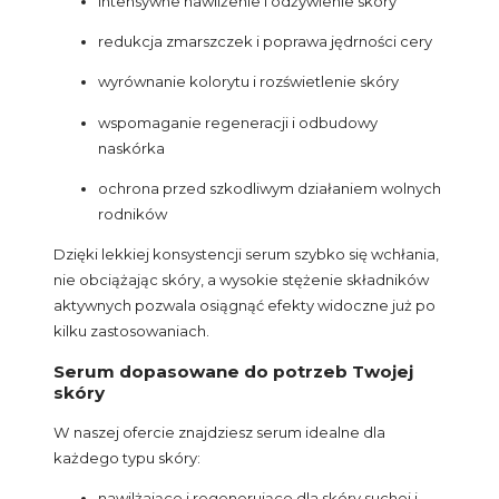
intensywne nawilżenie i odżywienie skóry
redukcja zmarszczek i poprawa jędrności cery
wyrównanie kolorytu i rozświetlenie skóry
wspomaganie regeneracji i odbudowy
naskórka
ochrona przed szkodliwym działaniem wolnych
rodników
Dzięki lekkiej konsystencji serum szybko się wchłania,
nie obciążając skóry, a wysokie stężenie składników
aktywnych pozwala osiągnąć efekty widoczne już po
kilku zastosowaniach.
Serum dopasowane do potrzeb Twojej
skóry
W naszej ofercie znajdziesz serum idealne dla
każdego typu skóry:
nawilżające i regenerujące dla skóry suchej i