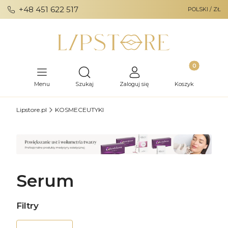
+48 451 622 517
POLSKI / ZŁ
Produkty w ko
Otwórz wyszukiwarkę
Menu
Szukaj
Zaloguj się
Koszyk
Lipstore.pl
KOSMECEUTYKI
Serum
Filtry