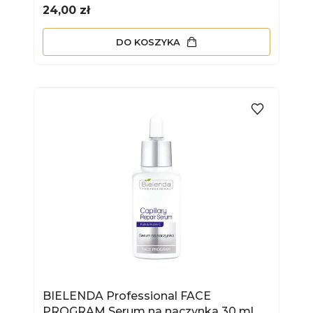
PHYTOCELLTEC™ ARGAN 30 ml
Cena
24,00 zł
DO KOSZYKA
BIELENDA Professional FACE
PROGRAM Serum na naczynka 30 ml