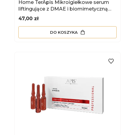
Home TerApis Mikroigiełkowe serum
liftingujące z DMAE i biomimetyczną
konotoksyną 30 ml
Cena
47,00 zł
DO KOSZYKA