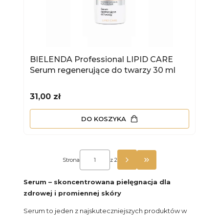
BIELENDA Professional LIPID CARE
Serum regenerujące do twarzy 30 ml
Cena
31,00 zł
DO KOSZYKA
Strona
z 2
PRZEJDŹ DO OSTATN
Serum – skoncentrowana pielęgnacja dla
zdrowej i promiennej skóry
Serum to jeden z najskuteczniejszych produktów w