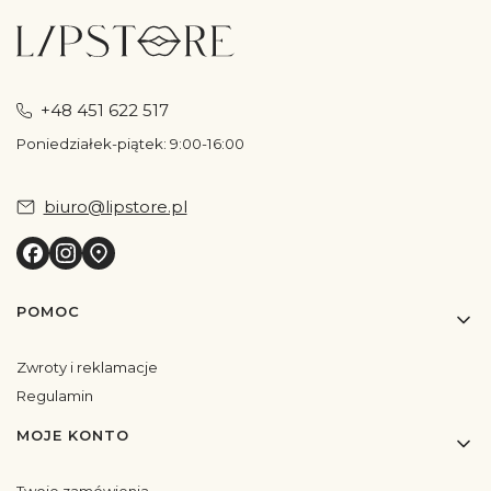
+48 451 622 517
Poniedziałek-piątek: 9:00-16:00
biuro@lipstore.pl
Linki w stopce
POMOC
Zwroty i reklamacje
Regulamin
MOJE KONTO