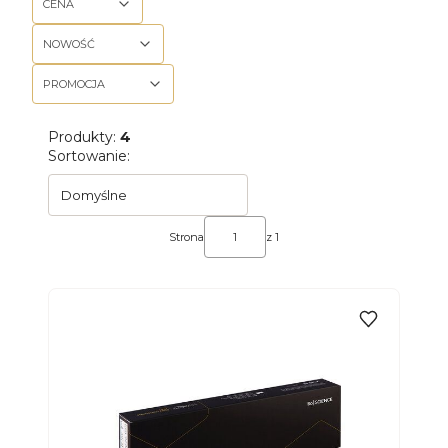
CENA
NOWOŚĆ
PROMOCJA
Koniec filtrów
Produkty:
4
Lista produktów
Sortowanie:
Domyślne
Strona
z 1