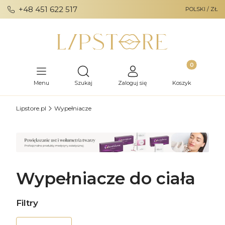
+48 451 622 517
POLSKI / ZŁ
Produkty w ko
Otwórz wyszukiwarkę
Menu
Szukaj
Zaloguj się
Koszyk
Lipstore.pl
Wypełniacze
Wypełniacze do ciała
Filtry