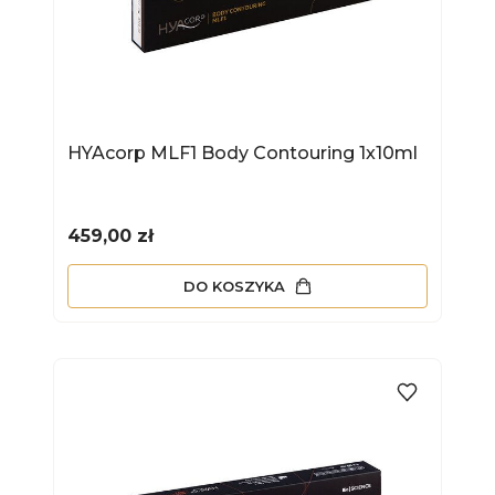
HYAcorp MLF1 Body Contouring 1x10ml
Cena
459,00 zł
DO KOSZYKA