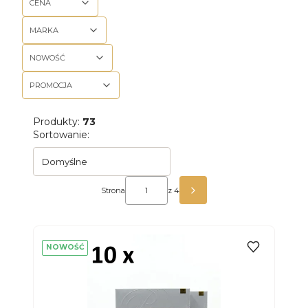
CENA
MARKA
NOWOŚĆ
PROMOCJA
Koniec filtrów
Produkty:
73
Lista produktów
Sortowanie:
Domyślne
Strona
z 4
NASTĘPNE PRODUKTY
NOWOŚĆ