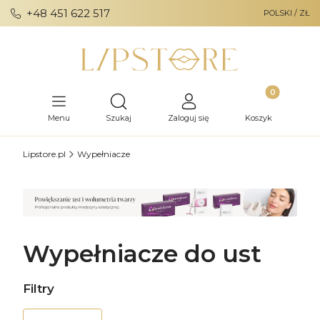
+48 451 622 517
POLSKI / ZŁ
Produkty w ko
Otwórz wyszukiwarkę
Menu
Szukaj
Zaloguj się
Koszyk
Lipstore.pl
Wypełniacze
Wypełniacze do ust
Filtry