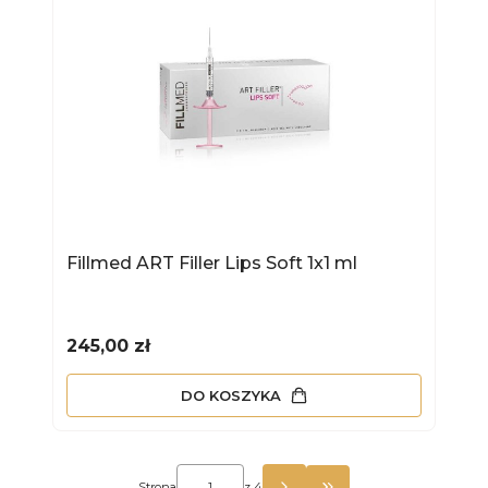
Fillmed ART Filler Lips Soft 1x1 ml
Cena
245,00 zł
DO KOSZYKA
Strona
z 4