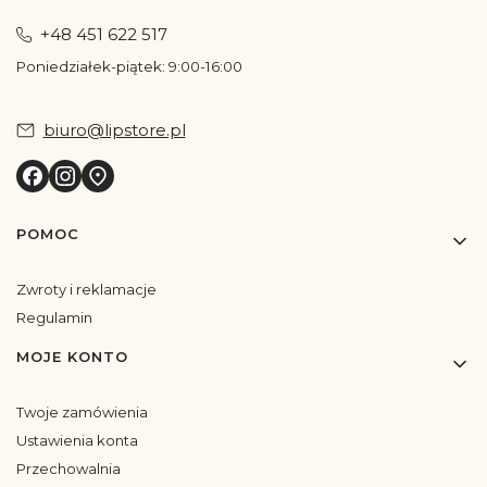
+48 451 622 517
Poniedziałek-piątek: 9:00-16:00
biuro@lipstore.pl
Linki w stopce
POMOC
Zwroty i reklamacje
Regulamin
MOJE KONTO
Twoje zamówienia
Ustawienia konta
Przechowalnia