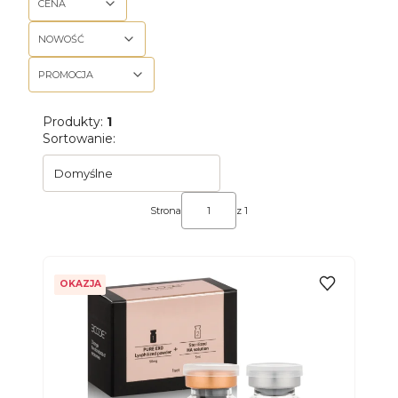
CENA
NOWOŚĆ
PROMOCJA
Koniec filtrów
Produkty:
1
Lista produktów
Sortowanie:
Domyślne
Strona
z 1
OKAZJA