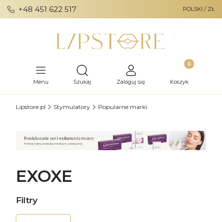
+48 451 622 517
POLSKI / ZŁ
Produkty w ko
Otwórz wyszukiwarkę
Menu
Szukaj
Zaloguj się
Koszyk
Lipstore.pl
Stymulatory
Popularne marki
EXOXE
Filtry