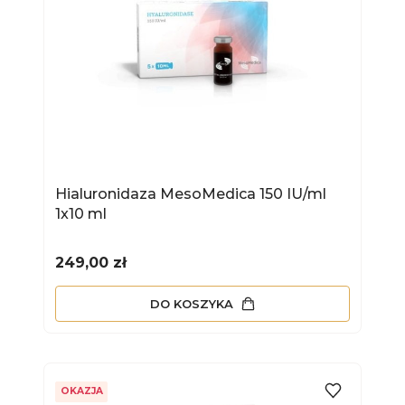
Hialuronidaza MesoMedica 150 IU/ml
1x10 ml
Cena
249,00 zł
DO KOSZYKA
OKAZJA