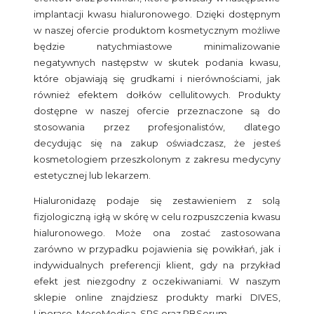
implantacji kwasu hialuronowego. Dzięki dostępnym
w naszej ofercie produktom kosmetycznym możliwe
będzie natychmiastowe minimalizowanie
negatywnych następstw w skutek podania kwasu,
które objawiają się grudkami i nierównościami, jak
również efektem dołków cellulitowych. Produkty
dostępne w naszej ofercie przeznaczone są do
stosowania przez profesjonalistów, dlatego
decydując się na zakup oświadczasz, że jesteś
kosmetologiem przeszkolonym z zakresu medycyny
estetycznej lub lekarzem.
Hialuronidazę podaje się zestawieniem z solą
fizjologiczną igłą w skórę w celu rozpuszczenia kwasu
hialuronowego. Może ona zostać zastosowana
zarówno w przypadku pojawienia się powikłań, jak i
indywidualnych preferencji klient, gdy na przykład
efekt jest niezgodny z oczekiwaniami. W naszym
sklepie online znajdziesz produkty marki DIVES,
Liporase, MesoMedica, SRS oraz PBSerum.