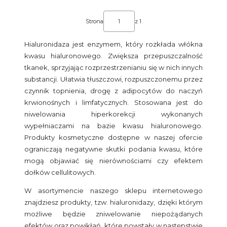
Strona
z 1
Hialuronidaza jest enzymem, który rozkłada włókna
kwasu hialuronowego. Zwiększa przepuszczalność
tkanek, sprzyjając rozprzestrzenianiu się w nich innych
substancji. Ułatwia tłuszczowi, rozpuszczonemu przez
czynnik topnienia, drogę z adipocytów do naczyń
krwionośnych i limfatycznych. Stosowana jest do
niwelowania hiperkorekcji wykonanych
wypełniaczami na bazie kwasu hialuronowego.
Produkty kosmetyczne dostępne w naszej ofercie
ograniczają negatywne skutki podania kwasu, które
mogą objawiać się nierównościami czy efektem
dołków cellulitowych.
W asortymencie naszego sklepu internetowego
znajdziesz produkty, tzw. hialuronidazy, dzięki którym
możliwe będzie zniwelowanie niepożądanych
efektów oraz powikłań, które powstały w następstwie