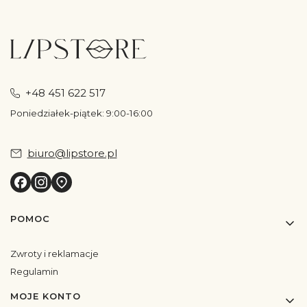
+48 451 622 517
Poniedziałek-piątek: 9:00-16:00
biuro@lipstore.pl
Linki w stopce
POMOC
Zwroty i reklamacje
Regulamin
MOJE KONTO