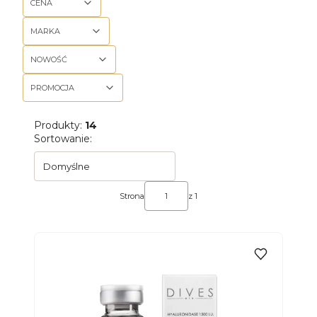
CENA
MARKA
NOWOŚĆ
PROMOCJA
Koniec filtrów
Produkty:
14
Lista produktów
Sortowanie:
Domyślne
Strona
z 1