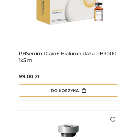
PBSerum Drain+ Hialuronidaza PB3000
1x5 ml
Cena
99,00 zł
DO KOSZYKA