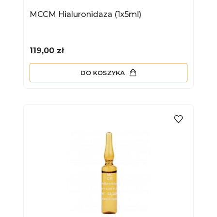
MCCM Hialuronidaza (1x5ml)
Cena
119,00 zł
DO KOSZYKA