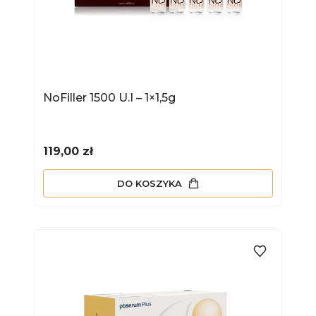
NoFiller 1500 U.I – 1×1,5g
Cena
119,00 zł
DO KOSZYKA