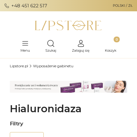
+48 451 622 517
POLSKI / ZŁ
Produkty w ko
Otwórz wyszukiwarkę
Menu
Szukaj
Zaloguj się
Koszyk
Lipstore.pl
Wyposażenie gabinetu
Hialuronidaza
Filtry