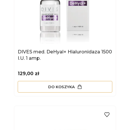
DIVES med. DeHyal+ Hialuronidaza 1500
I.U. 1 amp.
Cena
129,00 zł
DO KOSZYKA