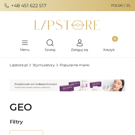
+48 451 622 517
POLSKI / ZŁ
Produkty w ko
Otwórz wyszukiwarkę
Menu
Szukaj
Zaloguj się
Koszyk
Lipstore.pl
Stymulatory
Popularne marki
GEO
Filtry