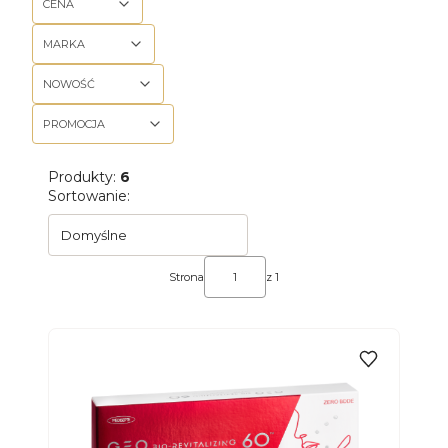
CENA
MARKA
NOWOŚĆ
PROMOCJA
Koniec filtrów
Produkty:
6
Lista produktów
Sortowanie:
Domyślne
Strona
z 1