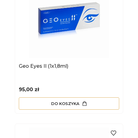
Geo Eyes II (1x1,8ml)
Cena
95,00 zł
DO KOSZYKA