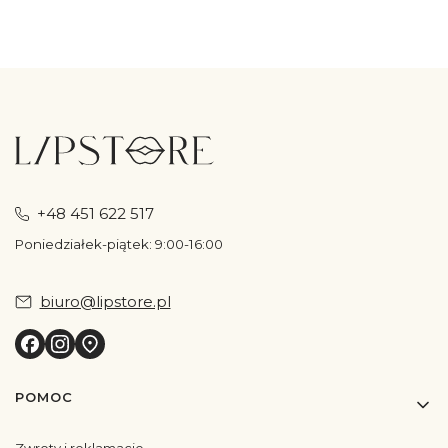
+48 451 622 517
Poniedziałek-piątek: 9:00-16:00
biuro@lipstore.pl
Linki w stopce
POMOC