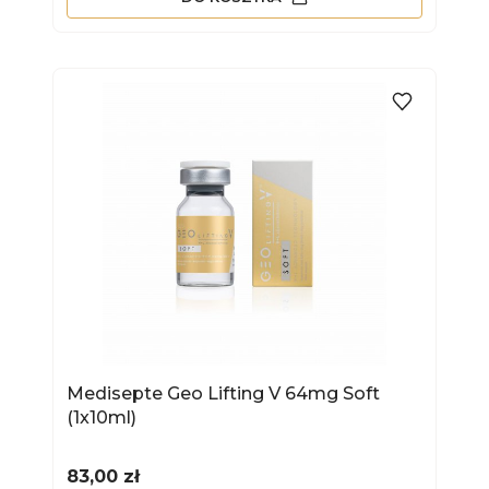
Medisepte Geo Lifting V 64mg Soft
(1x10ml)
Cena
83,00 zł