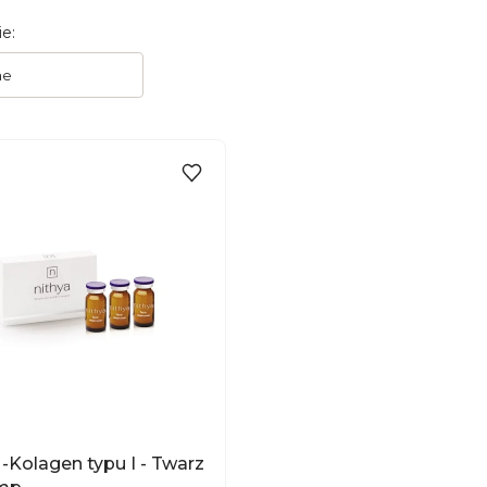
 produktów
e:
ne
DO KOSZYKA
 -Kolagen typu I - Twarz