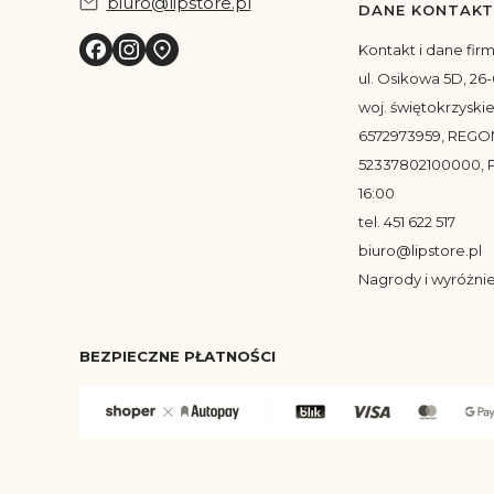
biuro@lipstore.pl
DANE KONTAK
Kontakt i dane fir
ul. Osikowa 5D, 26-
woj. świętokrzyskie
6572973959, REGO
52337802100000, P
16:00
tel. 451 622 517
biuro@lipstore.pl
Nagrody i wyróżni
BEZPIECZNE PŁATNOŚCI