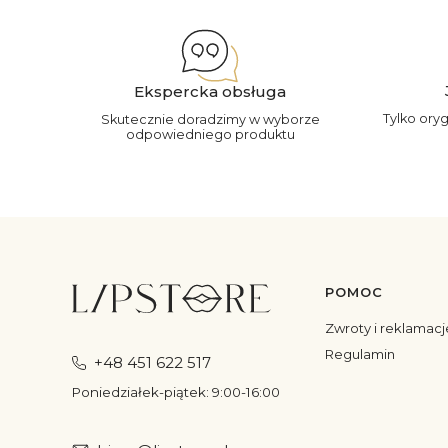
Ekspercka obsługa
Tylko ory
Skutecznie doradzimy w wyborze
odpowiedniego produktu
POMOC
Linki w s
Zwroty i reklamacj
Regulamin
+48 451 622 517
Poniedziałek-piątek: 9:00-16:00