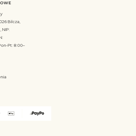
TOWE
my
026 Bilcza,
, NIP:
N:
on-Pt: 8:00–
enia