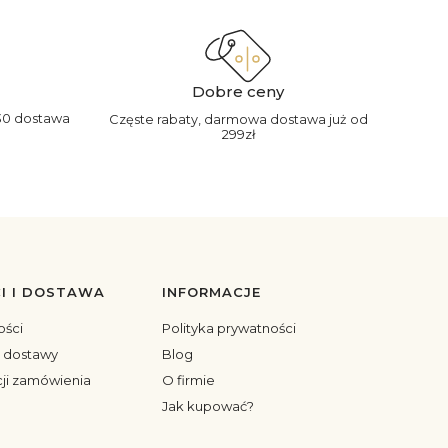
Dobre ceny
30 dostawa
Częste rabaty, darmowa dostawa już od
299zł
I I DOSTAWA
INFORMACJE
ości
Polityka prywatności
y dostawy
Blog
cji zamówienia
O firmie
Jak kupować?