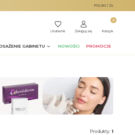
POLSKI / ZŁ
Produkty w ko
Ulubione
Zaloguj się
Koszyk
OSAŻENIE GABINETU
NOWOŚCI
PROMOCJE
Produkty:
1