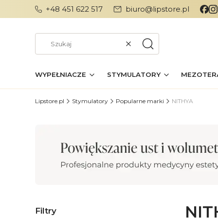
+48 451 622 517
biuro@lipstore.pl
Wyczyść
Szukaj
WYPEŁNIACZE
STYMULATORY
MEZOTER
Lipstore.pl
Stymulatory
Popularne marki
NITHYA
NIT
Filtry