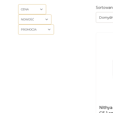
Lista
Sortowani
CENA
Domyśl
NOWOŚĆ
PROMOCJA
Koniec filtrów
Nithya