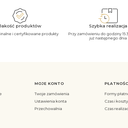
Jakość produktów
Szybka realizacja
ginalne i certyfikowane produkty
Przy zamówieniu do godziny 15:
już następnego dnia
MOJE KONTO
PŁATNOŚC
topce
e
Twoje zamówienia
Formy płatn
Ustawienia konta
Czas i koszt
Przechowalnia
Czas realiza