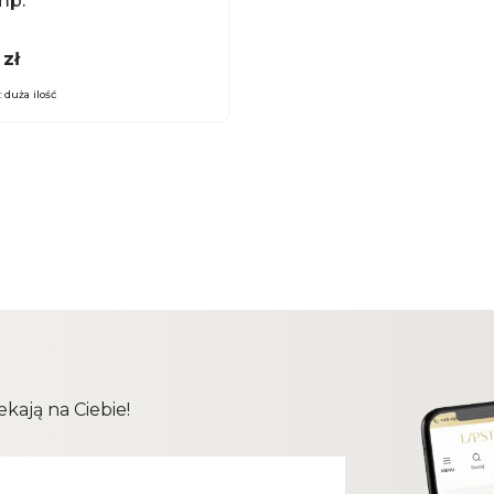
mp.
 zł
:
duża ilość
kają na Ciebie!