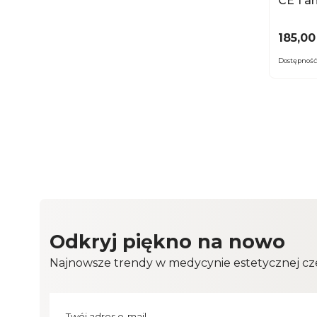
CE 1 a
Cena
185,00
Dostępność
Odkryj piękno na nowo
Najnowsze trendy w medycynie estetycznej cze
Twój adres e-mail