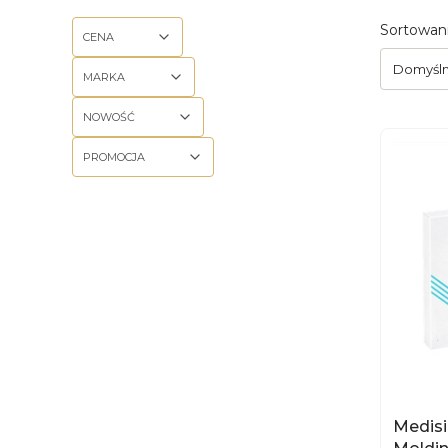
Lista
Sortowani
CENA
Domyśl
MARKA
NOWOŚĆ
PROMOCJA
Koniec filtrów
Medisi