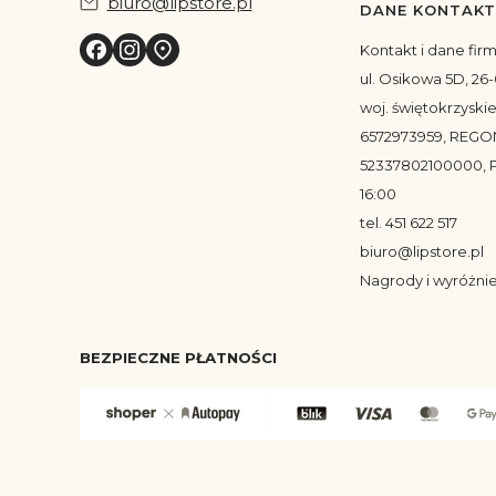
biuro@lipstore.pl
DANE KONTAK
Kontakt i dane fir
ul. Osikowa 5D, 26-
woj. świętokrzyskie
6572973959, REGO
52337802100000, P
16:00
tel. 451 622 517
biuro@lipstore.pl
Nagrody i wyróżni
BEZPIECZNE PŁATNOŚCI