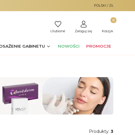
POLSKI / ZŁ
Produkty w ko
Ulubione
Zaloguj się
Koszyk
OSAŻENIE GABINETU
NOWOŚCI
PROMOCJE
Produkty:
3