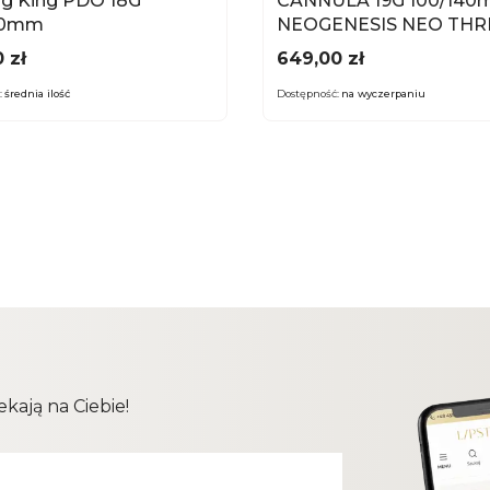
ng King PDO 18G
CANNULA 19G 100/14
70mm
NEOGENESIS NEO TH
1x20 szt.
Cena
 zł
649,00 zł
:
średnia ilość
Dostępność:
na wyczerpaniu
kają na Ciebie!