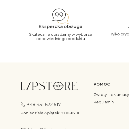
Ekspercka obsługa
Tylko ory
Skutecznie doradzimy w wyborze
odpowiedniego produktu
POMOC
Linki w s
Zwroty i reklamacj
Regulamin
+48 451 622 517
Poniedziałek-piątek: 9:00-16:00