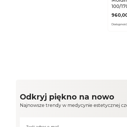
Moldi
100/1
Cena
960,00
Dostępność
Odkryj piękno na nowo
Najnowsze trendy w medycynie estetycznej cze
Twój adres e-mail