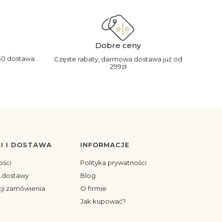
Dobre ceny
30 dostawa
Częste rabaty, darmowa dostawa już od
299zł
I I DOSTAWA
INFORMACJE
ości
Polityka prywatności
y dostawy
Blog
cji zamówienia
O firmie
Jak kupować?