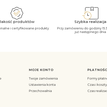
Jakość produktów
Szybka realizacja
ginalne i certyfikowane produkty
Przy zamówieniu do godziny 15:
już następnego dnia
MOJE KONTO
PŁATNOŚC
topce
e
Twoje zamówienia
Formy płatn
Ustawienia konta
Czas i koszt
Przechowalnia
Czas realiza