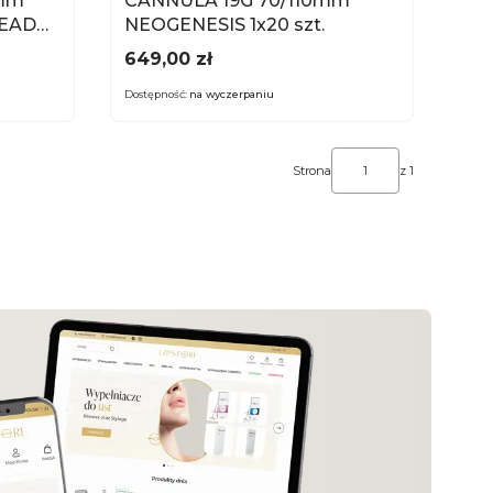
0mm
CANNULA 19G 70/110mm
READ
NEOGENESIS 1x20 szt.
Cena
649,00 zł
Dostępność:
na wyczerpaniu
Strona
z 1