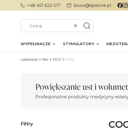
+48 451 622 517
biuro@lipstore.pl
Wyczyść
Szukaj
WYPEŁNIACZE
STYMULATORY
MEZOTER
Lipstore.pl
Nici
PDO
COG
CO
Filtry