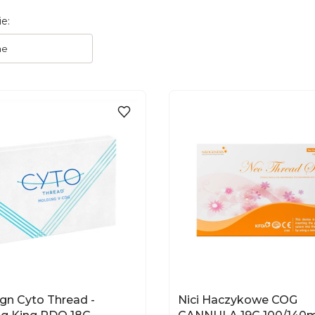
 produktów
e:
ne
DO KOSZYKA
DO KOSZYKA
gn Cyto Thread -
Nici Haczykowe COG