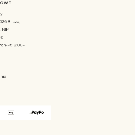
TOWE
my
026 Bilcza,
, NIP:
N:
on-Pt: 8:00–
enia