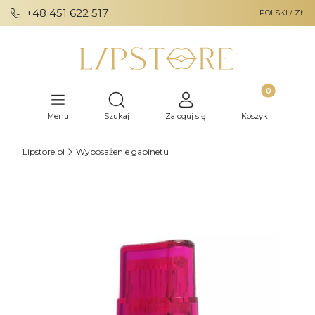
+48 451 622 517
POLSKI / ZŁ
Produkty w ko
Otwórz wyszukiwarkę
Menu
Szukaj
Zaloguj się
Koszyk
Lipstore.pl
Wyposażenie gabinetu