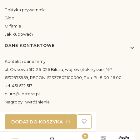
Polityka prywatności
Blog
O firmie
Jak kupować?
DANE KONTAKTOWE
Kontakt i dane firmy
ul. Osikowa 5D, 26-026 Bilcza, woj. świętokrzyskie, NIP:
6572973959, REGON: 52337802100000, Pon-Pt: 8:00–16:00
tel. 451 622 517
biuro@lipstore.pl
Nagrody i wyróżnienia
DODAJ DO KOSZYKA
BEZPIECZNE PŁATNOŚCI
Produkty w koszyku: 0. Zoba