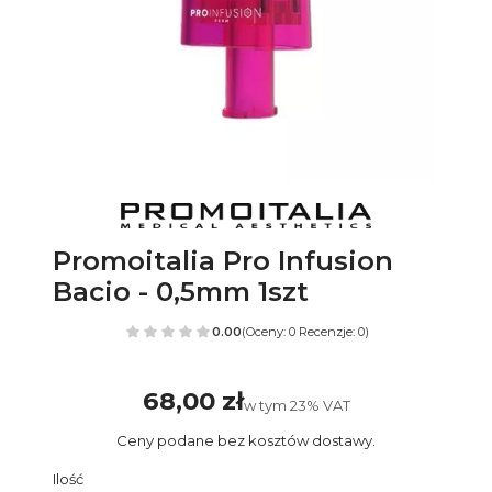
Promoitalia Pro Infusion
Bacio - 0,5mm 1szt
0.00
(Oceny: 0 Recenzje: 0)
68,00 zł
Cena
w tym 23% VAT
w tym
23%
VAT
Ceny podane bez kosztów dostawy.
Ilość