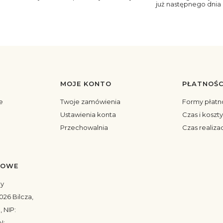
już następnego dnia
MOJE KONTO
PŁATNOŚC
topce
e
Twoje zamówienia
Formy płatn
Ustawienia konta
Czas i koszt
Przechowalnia
Czas realiza
TOWE
my
026 Bilcza,
, NIP:
N: