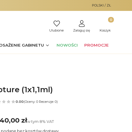
POLSKI / ZŁ
Produkty w ko
Ulubione
Zaloguj się
Koszyk
OSAŻENIE GABINETU
NOWOŚCI
PROMOCJE
ture (1x1,1ml)
0.00
(Oceny: 0 Recenzje: 0)
40,00 zł
ena
w tym 8% VAT
w tym
8%
VAT
 podane bez kosztów dostawy.