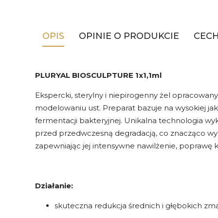
OPIS
OPINIE O PRODUKCIE
CEC
PLURYAL BIOSCULPTURE 1x1,1ml
Ekspercki, sterylny i niepirogenny żel opracowan
modelowaniu ust. Preparat bazuje na wysokiej j
fermentacji bakteryjnej. Unikalna technologia 
przed przedwczesną degradacją, co znacząco wydł
zapewniając jej intensywne nawilżenie, poprawę k
Działanie:
skuteczna redukcja średnich i głębokich zm