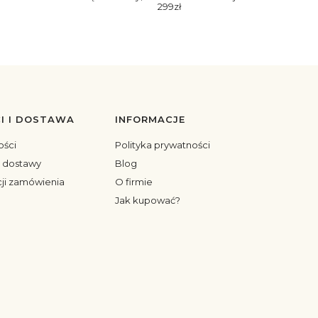
299zł
I I DOSTAWA
INFORMACJE
ości
Polityka prywatności
y dostawy
Blog
cji zamówienia
O firmie
Jak kupować?