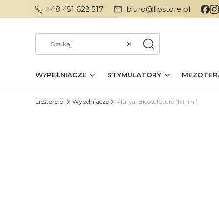
+48 451 622 517
biuro@lipstore.pl
Wyczyść
Szukaj
WYPEŁNIACZE
STYMULATORY
MEZOTER
Lipstore.pl
Wypełniacze
Pluryal Biosculpture (1x1,1ml)