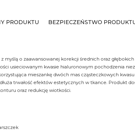
HY PRODUKTU
BEZPIECZEŃSTWO PRODUKT
y z myślą o zaawansowanej korekcji średnich oraz głębokic
akości usieciowanym kwasie hialuronowym pochodzenia nie
wykorzystująca mieszankę dwóch mas cząsteczkowych kwasu
uża trwałość efektów estetycznych w tkance. Produkt dosko
onturu oraz redukcję wiotkości.
arszczek