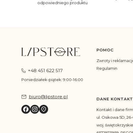
odpowiedniego produktu
POMOC
Linki w s
Zwroty i reklamacj
Regulamin
+48 451 622 517
Poniedziałek-piątek: 9:00-16:00
biuro@lipstore.pl
DANE KONTAK
Kontakt i dane fir
ul. Osikowa 5D, 26-
woj. świętokrzyskie
6572973959, REGO