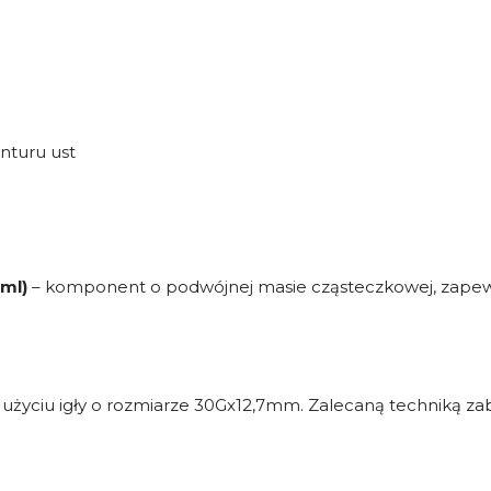
nturu ust
ml)
– komponent o podwójnej masie cząsteczkowej, zapewnia
użyciu igły o rozmiarze 30Gx12,7mm. Zalecaną techniką zab