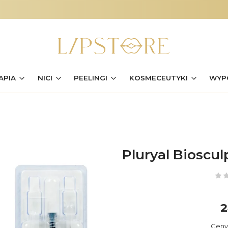
APIA
NICI
PEELINGI
KOSMECEUTYKI
WYP
Pluryal Biosculp
2
C
Ceny