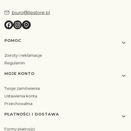
biuro@lipstore.pl
Linki w stopce
POMOC
Zwroty i reklamacje
Regulamin
MOJE KONTO
Twoje zamówienia
Ustawienia konta
Przechowalnia
PŁATNOŚCI I DOSTAWA
Formy płatności