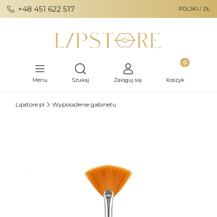
+48 451 622 517
POLSKI / ZŁ
Produkty w ko
Otwórz wyszukiwarkę
Menu
Szukaj
Zaloguj się
Koszyk
Lipstore.pl
Wyposażenie gabinetu