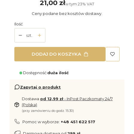
21,00 zł
Cena
w tym 23% VAT
w tym
23%
VAT
Ceny podane bez kosztów dostawy.
Ilość
szt.
DODAJ DO KOSZYKA
Dostępność:
duża ilość
Zapytaj o produkt
Dostawa
od 12,99 zł
- InPost Paczkomaty 24/7
(Polska)
(przy zamówieniu do godz. 15:30)
Pomoc w wyborze:
+48 451 622 517
Darmowa dostawa od
299 zł