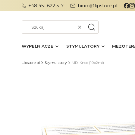
+48 451 622 517
biuro@lipstore.pl
Wyczyść
Szukaj
WYPEŁNIACZE
STYMULATORY
MEZOTER
Lipstore.pl
Stymulatory
MD-Knee (10x2ml)