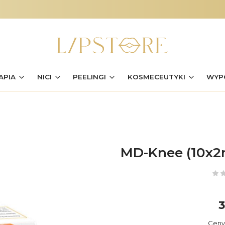
APIA
NICI
PEELINGI
KOSMECEUTYKI
WYP
MD-Knee (10x2
3
C
Ceny