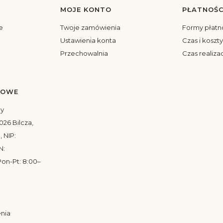
MOJE KONTO
PŁATNOŚC
topce
e
Twoje zamówienia
Formy płatn
Ustawienia konta
Czas i koszt
Przechowalnia
Czas realiza
TOWE
my
026 Bilcza,
, NIP:
N:
on-Pt: 8:00–
enia