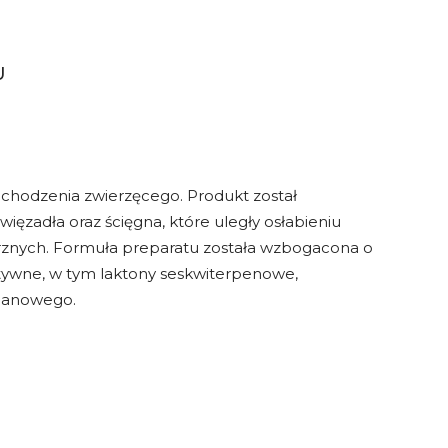
U
pochodzenia zwierzęcego. Produkt został
ęzadła oraz ścięgna, które uległy osłabieniu
rznych. Formuła preparatu została wzbogacona o
aktywne, w tym laktony seskwiterpenowe,
olanowego.