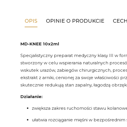
OPIS
OPINIE O PRODUKCIE
CEC
MD-KNEE 10x2ml
Specjalistyczny preparat medyczny klasy III w fo
stworzony w celu wspierania naturalnych procesów
wskutek urazów, zabiegów chirurgicznych, proc
ekstrakt z arniki, cenionej za swoje właściwości
skutecznie redukują stan zapalny, łagodzą obrz
Działanie:
zwiększa zakres ruchomości stawu kolanow
ułatwia rozciąganie mięśni w bezpośrednim 