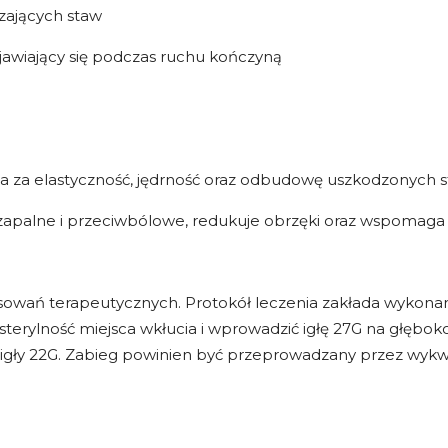
zających staw
jawiający się podczas ruchu kończyną
 za elastyczność, jędrność oraz odbudowę uszkodzonych s
wzapalne i przeciwbólowe, redukuje obrzęki oraz wspomaga
sowań terapeutycznych. Protokół leczenia zakłada wykonan
 sterylność miejsca wkłucia i wprowadzić igłę 27G na głębo
yć igły 22G. Zabieg powinien być przeprowadzany przez wykw