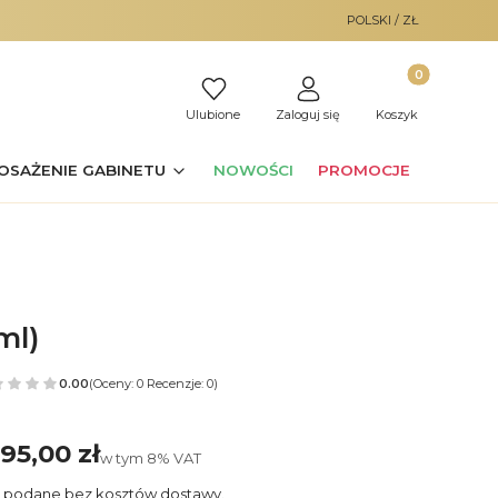
POLSKI / ZŁ
Produkty w ko
Ulubione
Zaloguj się
Koszyk
OSAŻENIE GABINETU
NOWOŚCI
PROMOCJE
ml)
0.00
(Oceny: 0 Recenzje: 0)
95,00 zł
ena
w tym 8% VAT
w tym
8%
VAT
 podane bez kosztów dostawy.