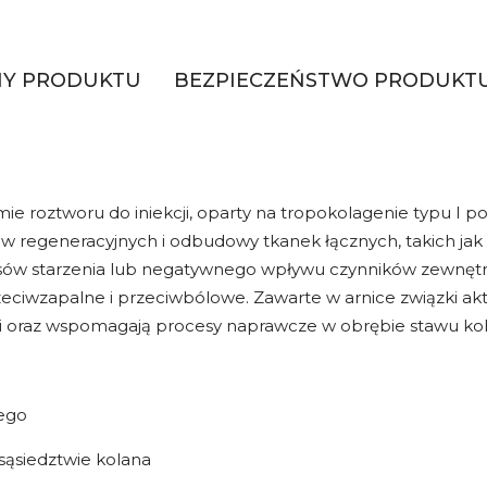
HY PRODUKTU
BEZPIECZEŃSTWO PRODUKT
rmie roztworu do iniekcji, oparty na tropokolagenie typu I 
 regeneracyjnych i odbudowy tkanek łącznych, takich jak wi
esów starzenia lub negatywnego wpływu czynników zewnęt
 przeciwzapalne i przeciwbólowe. Zawarte w arnice związki 
ęki oraz wspomagają procesy naprawcze w obrębie stawu k
ego
sąsiedztwie kolana