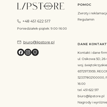
POMOC
Linki w s
Zwroty i reklamacj
Regulamin
+48 451 622 517
Poniedziałek-piątek: 9:00-16:00
biuro@lipstore.pl
DANE KONTAK
Kontakt i dane fir
ul. Osikowa 5D, 26-
woj. świętokrzyskie
6572973959, REGO
52337802100000, P
16:00
tel. 451 622 517
biuro@lipstore.pl
Nagrody i wyróżni