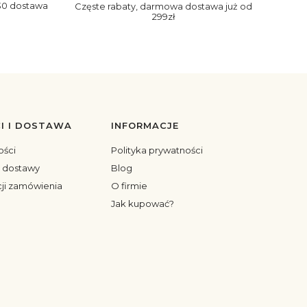
30 dostawa
Częste rabaty, darmowa dostawa już od
299zł
I I DOSTAWA
INFORMACJE
ości
Polityka prywatności
y dostawy
Blog
cji zamówienia
O firmie
Jak kupować?