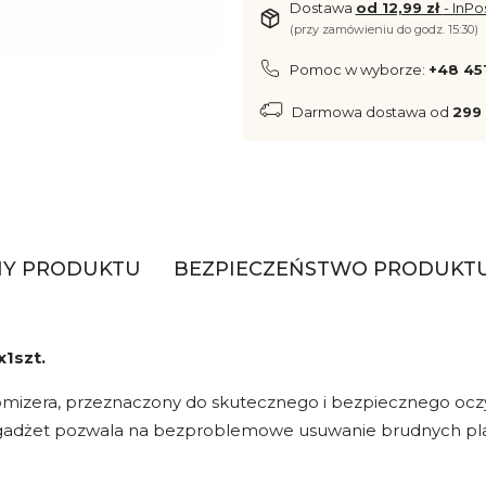
Dostawa
od 12,99 zł
- InPo
(przy zamówieniu do godz. 15:30)
Pomoc w wyborze:
+48 45
Darmowa dostawa od
299 
HY PRODUKTU
BEZPIECZEŃSTWO PRODUKT
1szt.
omizera, przeznaczony do skutecznego i bezpiecznego ocz
y gadżet pozwala na bezproblemowe usuwanie brudnych pla