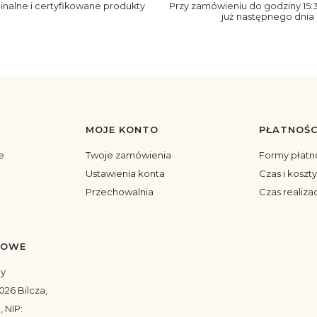
ginalne i certyfikowane produkty
Przy zamówieniu do godziny 15:
już następnego dnia
MOJE KONTO
PŁATNOŚC
topce
e
Twoje zamówienia
Formy płatn
Ustawienia konta
Czas i koszt
Przechowalnia
Czas realiza
TOWE
my
026 Bilcza,
, NIP: