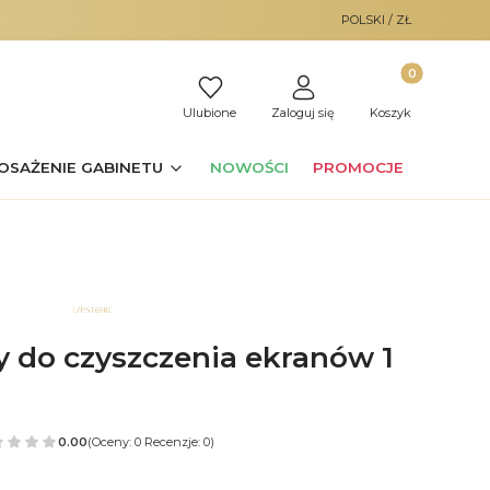
POLSKI / ZŁ
Produkty w ko
Ulubione
Zaloguj się
Koszyk
OSAŻENIE GABINETU
NOWOŚCI
PROMOCJE
 do czyszczenia ekranów 1
0.00
(Oceny: 0 Recenzje: 0)