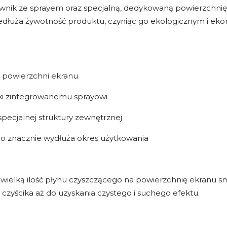
nik ze sprayem oraz specjalną, dedykowaną powierzchnię 
edłuża żywotność produktu, czyniąc go ekologicznym i 
.
 powierzchni ekranu
ki zintegrowanemu sprayowi
pecjalnej struktury zewnętrznej
o znacznie wydłuża okres użytkowania
elką ilość płynu czyszczącego na powierzchnię ekranu sma
czyścika aż do uzyskania czystego i suchego efektu.