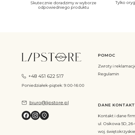
Tylko ory
Skutecznie doradzimy w wyborze
odpowiedniego produktu
POMOC
Linki w s
Zwroty i reklamacj
Regulamin
+48 451 622 517
Poniedziałek-piątek: 9:00-16:00
biuro@lipstore.pl
DANE KONTAK
Kontakt i dane fir
ul. Osikowa 5D, 26-
woj. świętokrzyskie