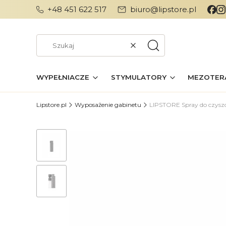
+48 451 622 517
biuro@lipstore.pl
Wyczyść
Szukaj
WYPEŁNIACZE
STYMULATORY
MEZOTER
Lipstore.pl
Wyposażenie gabinetu
LIPSTORE Spray do czyszc