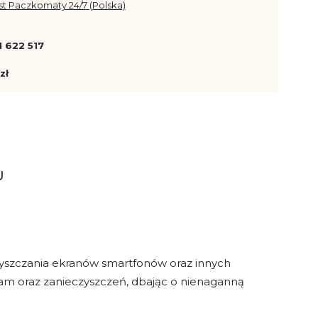
st Paczkomaty 24/7 (Polska)
1 622 517
zł
U
yszczania ekranów smartfonów oraz innych
m oraz zanieczyszczeń, dbając o nienaganną