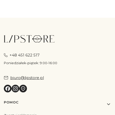
+48 451 622 517
Poniedziałek-piątek: 9:00-16:00
biuro@lipstore.pl
Linki w stopce
POMOC