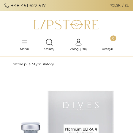
+48 451 622 517
POLSKI / ZŁ
Produkty w ko
Otwórz wyszukiwarkę
Menu
Szukaj
Zaloguj się
Koszyk
Lipstore.pl
Stymulatory