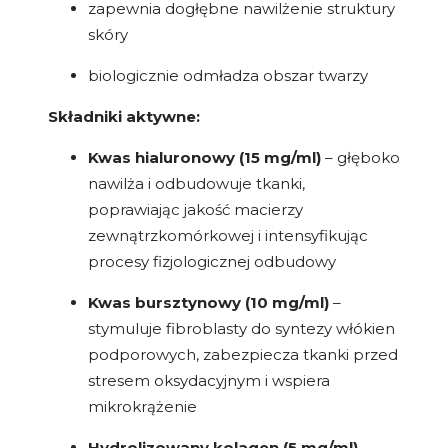
zapewnia dogłębne nawilżenie struktury
skóry
biologicznie odmładza obszar twarzy
Składniki aktywne:
Kwas hialuronowy (15 mg/ml)
– głęboko
nawilża i odbudowuje tkanki,
poprawiając jakość macierzy
zewnątrzkomórkowej i intensyfikując
procesy fizjologicznej odbudowy
Kwas bursztynowy (10 mg/ml)
–
stymuluje fibroblasty do syntezy włókien
podporowych, zabezpiecza tkanki przed
stresem oksydacyjnym i wspiera
mikrokrążenie
Hydrolizowany kolagen (5 mg/ml)
–