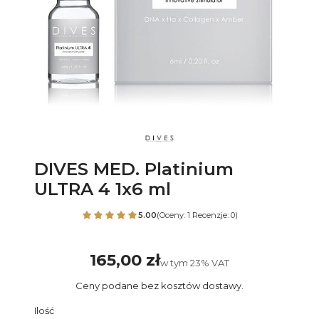
DIVES MED. Platinium
ULTRA 4 1x6 ml
5.00
(Oceny: 1 Recenzje: 0)
165,00 zł
Cena
w tym 23% VAT
w tym
23%
VAT
Ceny podane bez kosztów dostawy.
Ilość